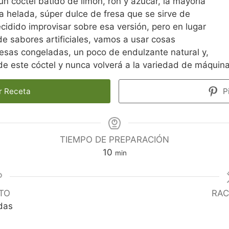
 un cóctel batido de limón, ron y azúcar, la mayoría
a helada, súper dulce de fresa que se sirve de
dido improvisar sobre esa versión, pero en lugar
e sabores artificiales, vamos a usar cosas
resas congeladas, un poco de endulzante natural y,
de este cóctel y nunca volverá a la variedad de máquina
r Receta
P
TIEMPO DE PREPARACIÓN
minutos
10
min
TO
RAC
das