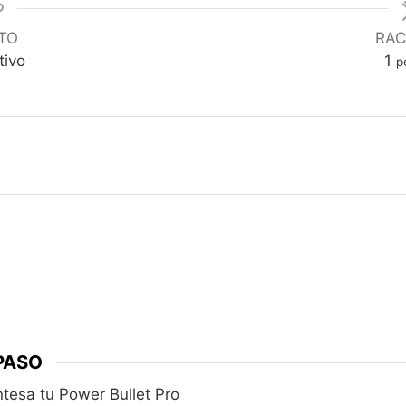
TO
RAC
tivo
1
p
PASO
tesa tu Power Bullet Pro