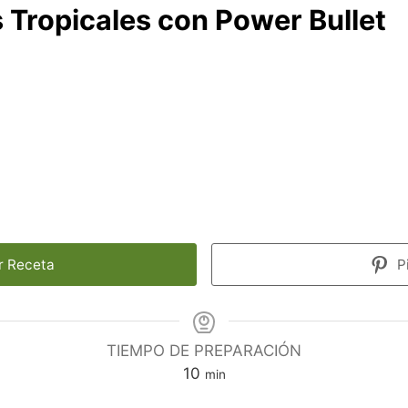
s Tropicales con Power Bullet
r Receta
P
TIEMPO DE PREPARACIÓN
minutos
10
min