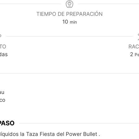
TIEMPO DE PREPARACIÓN
minutos
10
min
TO
RAC
das
2
P
au
co
PASO
íquidos la Taza Fiesta del Power Bullet .