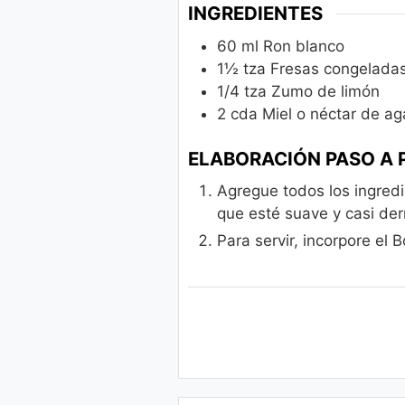
INGREDIENTES
60
ml
Ron blanco
1½
tza
Fresas congelada
1/4
tza
Zumo de limón
2
cda
Miel o néctar de a
ELABORACIÓN PASO A 
Agregue todos los ingredie
que esté suave y casi der
Para servir, incorpore el 