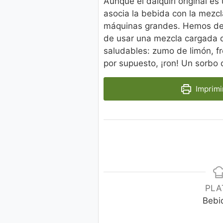
Aunque el daiquiri original es
asocia la bebida con la mezcl
máquinas grandes. Hemos deci
de usar una mezcla cargada d
saludables: zumo de limón, f
por supuesto, ¡ron! Un sorbo 
Imprimi
PLA
Bebi