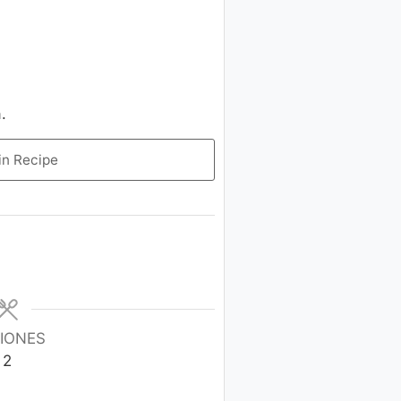
.
in Recipe
IONES
2