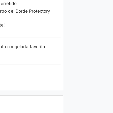
derretido
etro del Borde Protectory
te!
ruta congelada favorita.