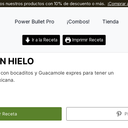
os nuestros productos con 10% de descuento o más. ¡
Comprar a
Power Bullet Pro
¡Combos!
Tienda
Ir a la Receta
Imprimir Receta
N HIELO
 con bocaditos y Guacamole expres para tener un
icana.
r Receta
P