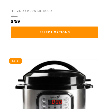
HERVIDOR 1500W 1.8L ROJO
S/
99
S/
59
SELECT OPTIONS
Sale!