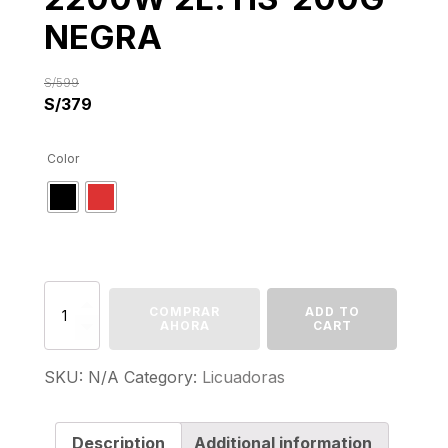
NEGRA
S/
599
S/
379
Color
LICUADORA
COMPRAR
ADD TO
PROFESIONAL
AHORA
CART
DIGITAL
TÁCTIL
2200W
SKU:
N/A
Category:
Licuadoras
2L.
HS-
200G
Description
Additional information