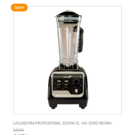
Sale!
LICUADORA PROFESIONAL 2200W 2L. HS-206D NEGRA
S/
599