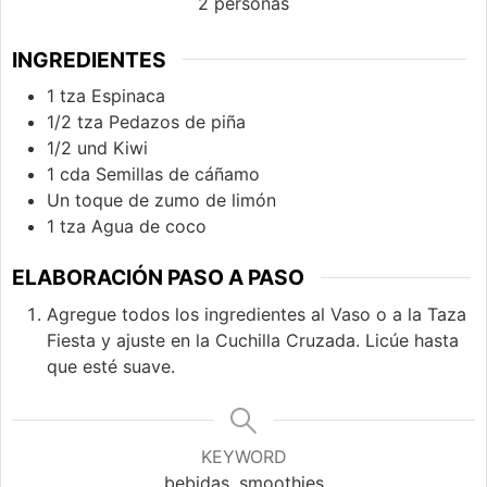
2
personas
INGREDIENTES
1
tza
Espinaca
1/2
tza
Pedazos de piña
1/2
und
Kiwi
1
cda
Semillas de cáñamo
Un toque de zumo de limón
1
tza
Agua de coco
ELABORACIÓN PASO A PASO
Agregue todos los ingredientes al Vaso o a la Taza
Fiesta y ajuste en la Cuchilla Cruzada. Licúe hasta
que esté suave.
KEYWORD
bebidas, smoothies