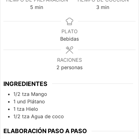
minutos
minutos
5
min
3
min
PLATO
Bebidas
RACIONES
2
personas
INGREDIENTES
1/2
tza
Mango
1
und
Plátano
1
tza
Hielo
1/2
tza
Agua de coco
ELABORACIÓN PASO A PASO