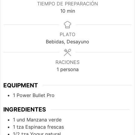
TIEMPO DE PREPARACIÓN
minutos
10
min
PLATO
Bebidas, Desayuno
RACIONES
1
persona
EQUIPMENT
1 Power Bullet Pro
INGREDIENTES
1
und
Manzana verde
1
tza
Espinaca frescas
1/2
tza
Yogur natural