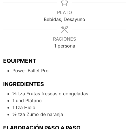
PLATO
Bebidas, Desayuno
RACIONES
1
persona
EQUIPMENT
Power Bullet Pro
INGREDIENTES
½
tza
Frutas frescas o congeladas
1
und
Plátano
1
tza
Hielo
½
tza
Zumo de naranja
ELABORACIÓN PASO A PASO