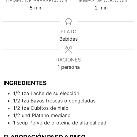
TIEMPO DE PREPARACIÓN
TIEMPO DE COCCIÓN
minutos
minutos
5
min
2
min
PLATO
Bebidas
RACIONES
1
persona
INGREDIENTES
1/2
tza
Leche de su elección
1/2
tza
Bayas frescas o congeladas
1/2
tza
Cubitos de hielo
1/2
und
Plátano mediano
1
scup
Polvo de proteína de alta calidad